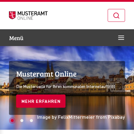
Naviga
Menü
Zur Navigation springen
Zum Inhalt springen
Musteramt Online
Musteramt Online
Musteramt Online
Die Musterseite für Ihren kommunalen Internetauftritt
Die Musterseite für Ihren kommunalen Internetauftritt
Die Musterseite für Ihren kommunalen Internetauftritt
MEHR ERFAHREN
MEHR ERFAHREN
MEHR ERFAHREN
Image by FelixMittermeier from Pixabay