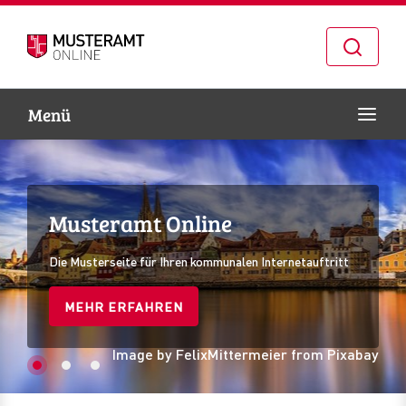
Naviga
Menü
Zur Navigation springen
Zum Inhalt springen
Musteramt Online
Musteramt Online
Musteramt Online
Die Musterseite für Ihren kommunalen Internetauftritt
Die Musterseite für Ihren kommunalen Internetauftritt
Die Musterseite für Ihren kommunalen Internetauftritt
MEHR ERFAHREN
MEHR ERFAHREN
MEHR ERFAHREN
Image by FelixMittermeier from Pixabay