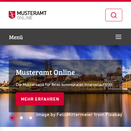
Naviga
Menü
Zur Navigation springen
Zum Inhalt springen
Musteramt Online
Musteramt Online
Musteramt Online
Die Musterseite für Ihren kommunalen Internetauftritt
Die Musterseite für Ihren kommunalen Internetauftritt
Die Musterseite für Ihren kommunalen Internetauftritt
MEHR ERFAHREN
MEHR ERFAHREN
MEHR ERFAHREN
Image by FelixMittermeier from Pixabay