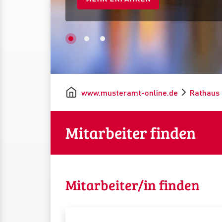
www.musteramt-online.de
Rathaus 
Mitarbeiter finden
Mitarbeiter/in finden