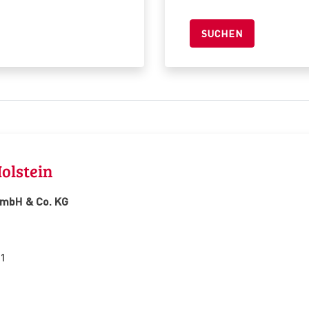
olstein
GmbH & Co. KG
01