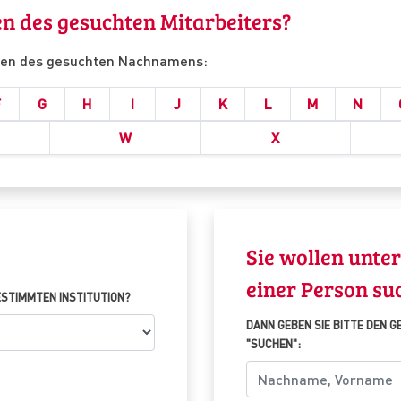
 des gesuchten Mitarbeiters?
ben des gesuchten Nachnamens:
F
G
H
I
J
K
L
M
N
W
X
Sie wollen unter
einer Person su
BESTIMMTEN INSTITUTION?
DANN GEBEN SIE BITTE DEN 
"SUCHEN":