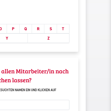
O
P
Q
R
S
T
Y
Z
 allen Mitarbeiter/in nach
chen lassen?
GESUCHTEN NAMEN EIN UND KLICKEN AUF