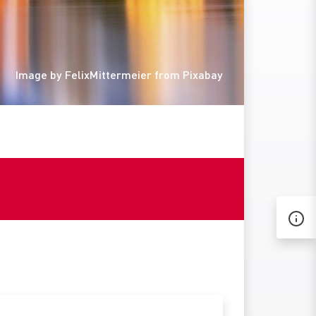
Image by FelixMittermeier from Pixabay