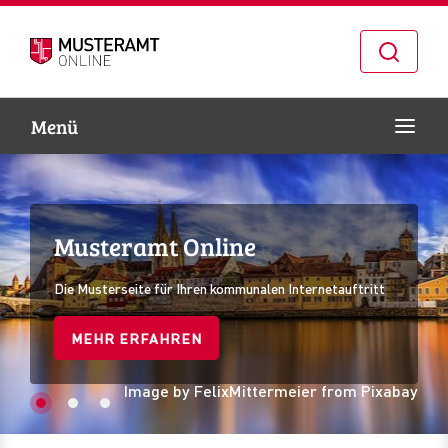
Naviga
Menü
Zur Navigation springen
Zum Inhalt springen
Musteramt Online
Musteramt Online
Musteramt Online
Die Musterseite für Ihren kommunalen Internetauftritt
Die Musterseite für Ihren kommunalen Internetauftritt
Die Musterseite für Ihren kommunalen Internetauftritt
MEHR ERFAHREN
MEHR ERFAHREN
MEHR ERFAHREN
Image by FelixMittermeier from Pixabay